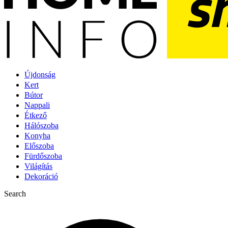
Újdonság
Kert
Bútor
Nappali
Étkező
Hálószoba
Konyha
Előszoba
Fürdőszoba
Világítás
Dekoráció
Search