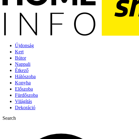
Újdonság
Kert
Bútor
Nappali
Étkező
Hálószoba
Konyha
Előszoba
Fürdőszoba
Világítás
Dekoráció
Search