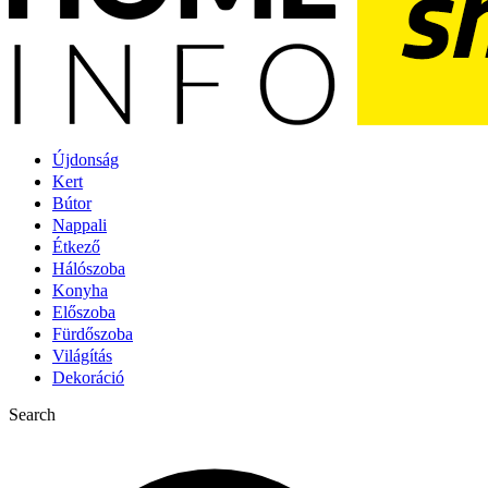
Újdonság
Kert
Bútor
Nappali
Étkező
Hálószoba
Konyha
Előszoba
Fürdőszoba
Világítás
Dekoráció
Search