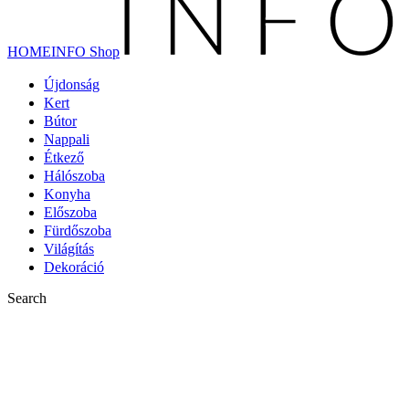
HOMEINFO Shop
Újdonság
Kert
Bútor
Nappali
Étkező
Hálószoba
Konyha
Előszoba
Fürdőszoba
Világítás
Dekoráció
Search