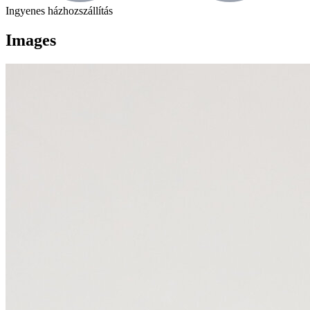
Ingyenes házhozszállítás
Images