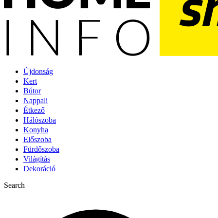
Újdonság
Kert
Bútor
Nappali
Étkező
Hálószoba
Konyha
Előszoba
Fürdőszoba
Világítás
Dekoráció
Search