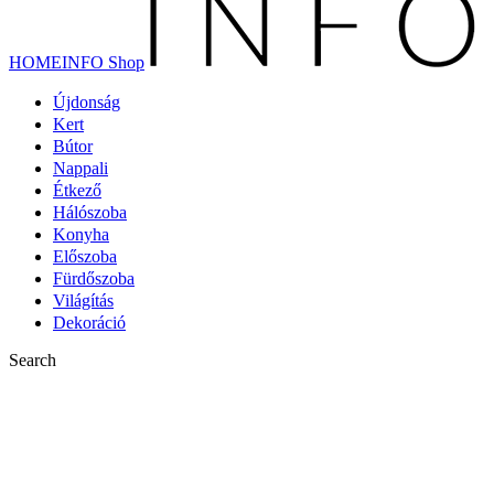
HOMEINFO Shop
Újdonság
Kert
Bútor
Nappali
Étkező
Hálószoba
Konyha
Előszoba
Fürdőszoba
Világítás
Dekoráció
Search