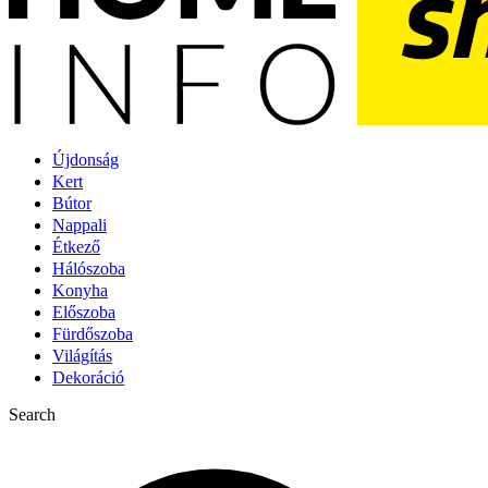
Újdonság
Kert
Bútor
Nappali
Étkező
Hálószoba
Konyha
Előszoba
Fürdőszoba
Világítás
Dekoráció
Search