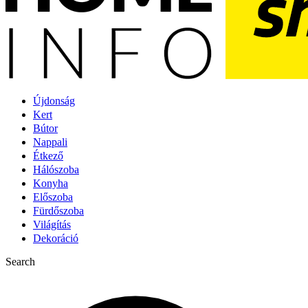
Újdonság
Kert
Bútor
Nappali
Étkező
Hálószoba
Konyha
Előszoba
Fürdőszoba
Világítás
Dekoráció
Search