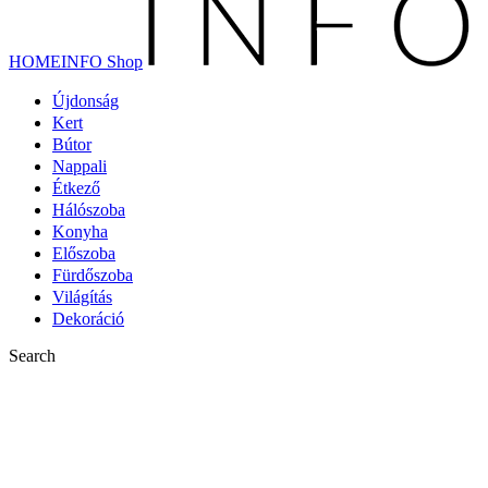
HOMEINFO Shop
Újdonság
Kert
Bútor
Nappali
Étkező
Hálószoba
Konyha
Előszoba
Fürdőszoba
Világítás
Dekoráció
Search