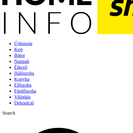
Újdonság
Kert
Bútor
Nappali
Étkező
Hálószoba
Konyha
Előszoba
Fürdőszoba
Világítás
Dekoráció
Search