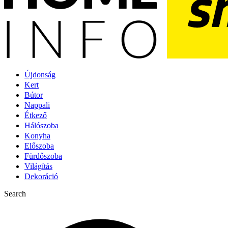
Újdonság
Kert
Bútor
Nappali
Étkező
Hálószoba
Konyha
Előszoba
Fürdőszoba
Világítás
Dekoráció
Search