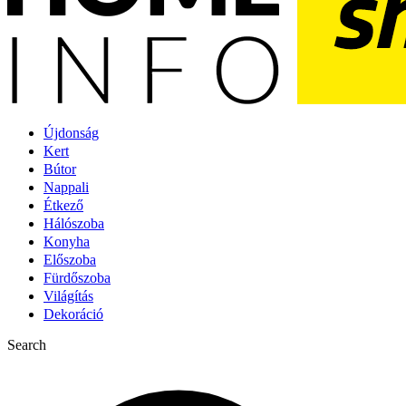
Újdonság
Kert
Bútor
Nappali
Étkező
Hálószoba
Konyha
Előszoba
Fürdőszoba
Világítás
Dekoráció
Search