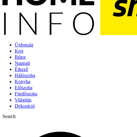
Újdonság
Kert
Bútor
Nappali
Étkező
Hálószoba
Konyha
Előszoba
Fürdőszoba
Világítás
Dekoráció
Search