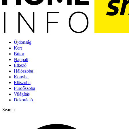
Újdonság
Kert
Bútor
Nappali
Étkező
Hálószoba
Konyha
Előszoba
Fürdőszoba
Világítás
Dekoráció
Search