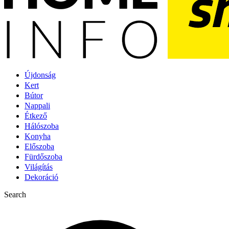
Újdonság
Kert
Bútor
Nappali
Étkező
Hálószoba
Konyha
Előszoba
Fürdőszoba
Világítás
Dekoráció
Search