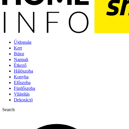
Újdonság
Kert
Bútor
Nappali
Étkező
Hálószoba
Konyha
Előszoba
Fürdőszoba
Világítás
Dekoráció
Search