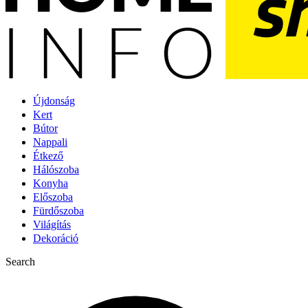
Újdonság
Kert
Bútor
Nappali
Étkező
Hálószoba
Konyha
Előszoba
Fürdőszoba
Világítás
Dekoráció
Search