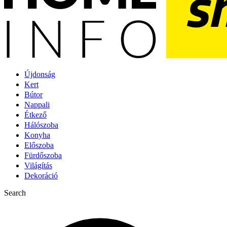
Újdonság
Kert
Bútor
Nappali
Étkező
Hálószoba
Konyha
Előszoba
Fürdőszoba
Világítás
Dekoráció
Search