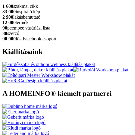
1 600
szakmai cikk
33 000
inspiráló kép
2 900
lakásbemutató
12 000
termék
90
peempee vásárlási lista
88
szerző
90 000
fős Facebook csoport
Kiállításaink
A HOMEINFO® kiemelt partnerei