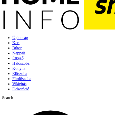
Újdonság
Kert
Bútor
Nappali
Étkező
Hálószoba
Konyha
Előszoba
Fürdőszoba
Világítás
Dekoráció
Search