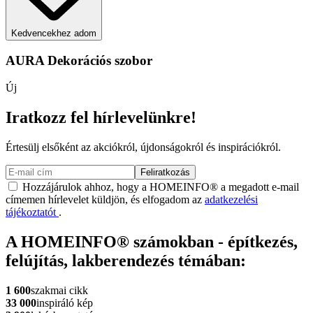
Kedvencekhez adom
AURA Dekorációs szobor
Új
Iratkozz fel hírlevelünkre!
Értesülj elsőként az akciókról, újdonságokról és inspirációkról.
Feliratkozás
Hozzájárulok ahhoz, hogy a HOMEINFO® a megadott e-mail
címemen hírlevelet küldjön, és elfogadom az
adatkezelési
tájékoztatót
.
A HOMEINFO® számokban - építkezés,
felújítás, lakberendezés témában:
1 600
szakmai cikk
33 000
inspiráló kép