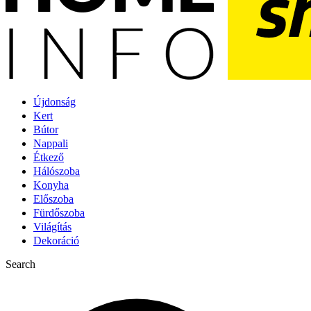
Újdonság
Kert
Bútor
Nappali
Étkező
Hálószoba
Konyha
Előszoba
Fürdőszoba
Világítás
Dekoráció
Search