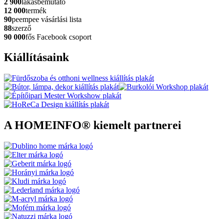
2 900
lakásbemutató
12 000
termék
90
peempee vásárlási lista
88
szerző
90 000
fős Facebook csoport
Kiállításaink
A HOMEINFO® kiemelt partnerei