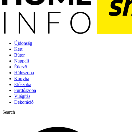
Újdonság
Kert
Bútor
Nappali
Étkező
Hálószoba
Konyha
Előszoba
Fürdőszoba
Világítás
Dekoráció
Search