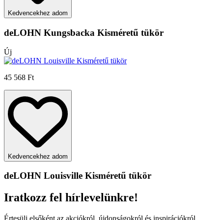
Kedvencekhez adom
deLOHN Kungsbacka Kisméretű tükör
Új
45 568 Ft
Kedvencekhez adom
deLOHN Louisville Kisméretű tükör
Iratkozz fel hírlevelünkre!
Értesülj elsőként az akciókról, újdonságokról és inspirációkról.