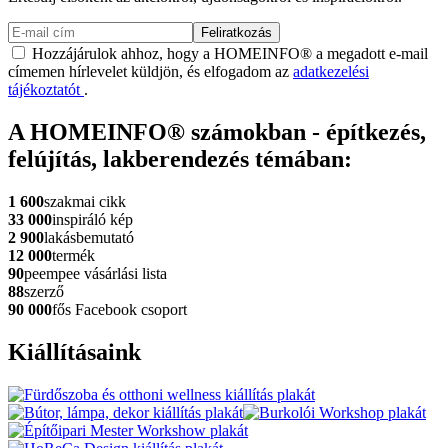
Feliratkozás
Hozzájárulok ahhoz, hogy a HOMEINFO® a megadott e-mail
címemen hírlevelet küldjön, és elfogadom az
adatkezelési
tájékoztatót
.
A HOMEINFO® számokban - építkezés,
felújítás, lakberendezés témában:
1 600
szakmai cikk
33 000
inspiráló kép
2 900
lakásbemutató
12 000
termék
90
peempee vásárlási lista
88
szerző
90 000
fős Facebook csoport
Kiállításaink